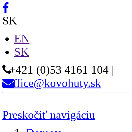
SK
EN
SK
+421 (0)53 4161 104
|
office@kovohuty.sk
Preskočiť navigáciu