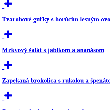
Tvarohové guľky s horúcim lesným ov
Mrkvový šalát s jablkom a ananásom
Zapekaná brokolica s rukolou a špená