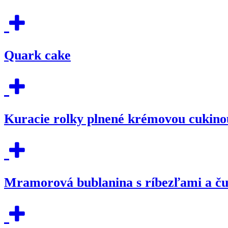
Quark cake
Kuracie rolky plnené krémovou cukino
Mramorová bublanina s ríbezľami a č